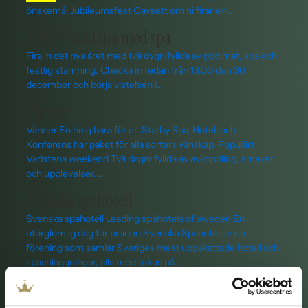
önskemål Jubileumsfest Oavsett om ni firar en…
Nyår i Vadstena med spa
Fira in det nya året med två dygn fyllda av god mat, spa och
festlig stämning. Checka in redan från 13.00 den 30
december och börja vistelsen i…
Vänner
Vänner En helg bara för er. Starby Spa, Hotell och
Konferens har paket för alla sorters vänskap. Populärt
Vadstena weekend Två dagar fyllda av avkoppling, smaker
och upplevelser.…
Svenska spahotell
Svenska spahotell Leading spahotels of sweden En
oförglömlig dag för bruden Svenska Spahotell är en
förening som samlar Sveriges mest uppskattade hotell och
spaanläggningar, alla med fokus på…
4-stjärnigt hotell
Starby Spa Hotell & Konferens - Fyrstjärnig kvalitet i hjärtat