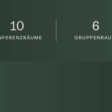
10
6
NFERENZRÄUME
GRUPPENRA
renz
ol, Saunen und Quellen