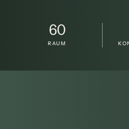
60
RAUM
KO
Begegnungen &
Konfe
60 Hotelzimmer. 1.100 Quadratmeter Spa mit Po