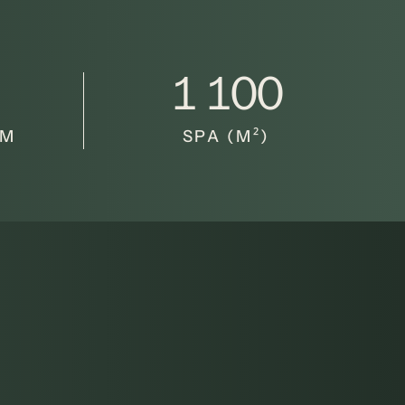
1 100
UM
SPA (M²)