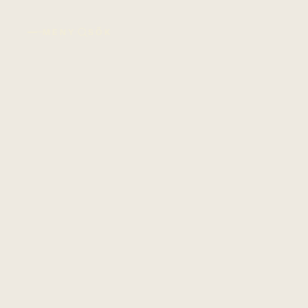
·
MENY
SÖK