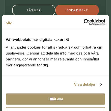
LÄS MER
BOKA DIREKT
OM LUNCHSPA MED MAT
DAGSPA
Vår webbplats har digitala kakor! 🍪
Vi använder cookies för att skräddarsy och förbättra din
upplevelse. Genom att dela lite info med oss och våra
partners, gör vi annonser mer relevanta och innehållet
mer engagerande för dig.
Visa detaljer
Eftermiddagsspa med mat
Avsluta dagen med avkopplande timmar i spa och
Tillåt alla
en god måltid serverad i den rofyllda spamiljön.