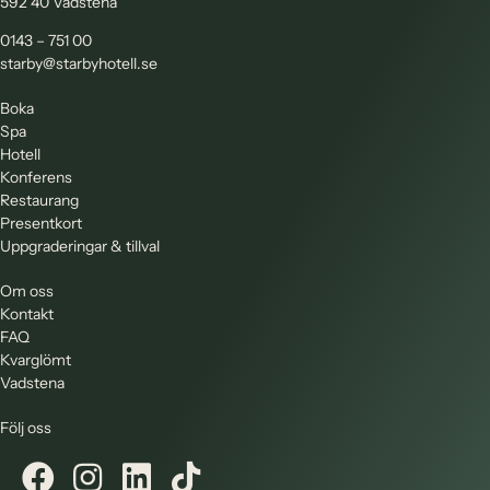
592 40 Vadstena
0143 – 751 00
starby@starbyhotell.se
Boka
Spa
Hotell
Konferens
Restaurang
Presentkort
Uppgraderingar & tillval
Om oss
Kontakt
FAQ
Kvarglömt
Vadstena
Följ oss