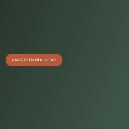
olika ut för olika människor. Därför har vi delat upp våra 1.100
kvadratmeter i två världar: Sällskapligheten, där samtal, skratt och
ett glas bubbel hör hemma, och Stillheten, där tystnaden får ta
plats. Du väljer själv vilken stämning som passar dagen.
Vill du lägga till en behandling? Boka in en massage,
ansiktsbehandling eller kroppsbehandling i samband med ditt
dagspa – det är ett enkelt sätt att förlänga känslan av lyx en stund
till.
VÅRA BEHANDLINGAR