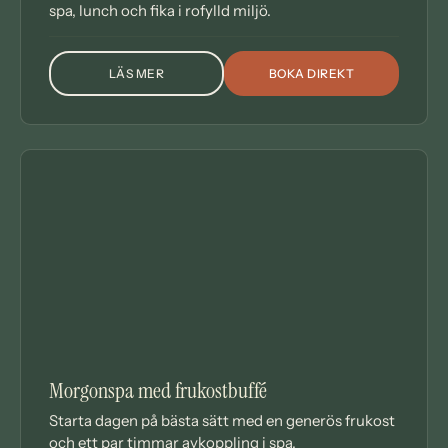
spa, lunch och fika i rofylld miljö.
LÄS MER
BOKA DIREKT
OM VADSTENANJUTNING
DAGSPA
Morgonspa med frukostbuffé
Starta dagen på bästa sätt med en generös frukost
och ett par timmar avkoppling i spa.