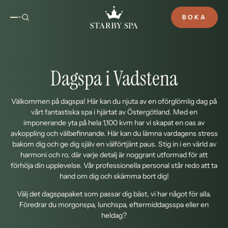
BOKA
Dagspa i Vadstena
Välkommen på dagspa! Här kan du njuta av en oförglömlig dag på
vårt fantastiska spa i hjärtat av Östergötland. Med en
imponerande yta på hela 1,100 kvm har vi skapat en oas av
avkoppling och välbefinnande. Här kan du lämna vardagens stress
bakom dig och ge dig själv en välförtjänt paus. Stig in i en värld av
harmoni och ro, där varje detalj är noggrant utformad för att
förhöja din upplevelse. Vår professionella personal står redo att ta
hand om dig och skämma bort dig!
Välj det dagspapaket som passar dig bäst, vi har något för alla.
Föredrar du morgonspa, lunchspa, eftermiddagsspa eller en
heldag?