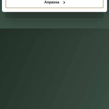
Anpassa
LÄS MER
BOKA DIREKT
OM EFTERMIDDAGSSPA MED MAT
Vad är ett dagspa
– och varför Starby?
Ett dagspa är precis vad det låter som: en hel eller halv dag av
avkoppling, utan att du behöver checka in på hotell. Du kommer
på morgonen eller lunchen, släpper telefonen, byter om till
badrock och får göra ingenting. Sedan går du hem igen, omladdad
och varm i kroppen.
På Starby har vi byggt vårt dagspa kring tanken att avkoppling ser