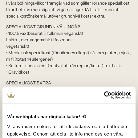
I våra bokningsvillkor framgår vad som gäller rörande specialkost.
I korthet kan man säga att vi gärna säger JA till allt - men att
specialkostönskemål utöver grundnivå kostar extra.
SPECIALKOST GRUNDNIVÅ - INGÅR
• 100% växtbaserat (i folkmun veganskt)
Lakto-, ovo-vegetarisk (i folkmun
vegetariskt)
• Medicinsk specialkost (födoämnes allergi) så som gluten, mjölk,
m fl (totalt 14 allergener)
• Kulturell specialkost (matval utifrån region/kultur) tex fläsk.
• Gravidkost
SPECIALKOST EXTRA
Följande specialkoster debiteras med
+25% av menypriset.
• Allergier utöver 14 allergener (om det krävs)
• Personliga preferenser och livsstilsdieter (tex LCHF, GI, Keto)
• Komplicerade allergier som lök och multiallergier
Vår webbplats har digitala kakor! 🍪
Vi använder cookies för att skräddarsy och förbättra din
upplevelse. Genom att dela lite info med oss och våra