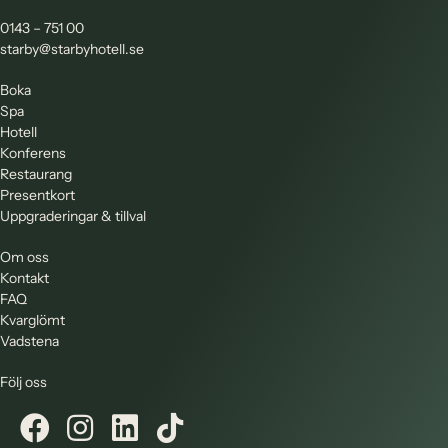
0143 – 751 00
starby@starbyhotell.se
Boka
Spa
Hotell
Konferens
Restaurang
Presentkort
Uppgraderingar & tillval
Om oss
Kontakt
FAQ
Kvarglömt
Vadstena
Följ oss