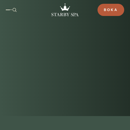
BOKA
Kvarglömt