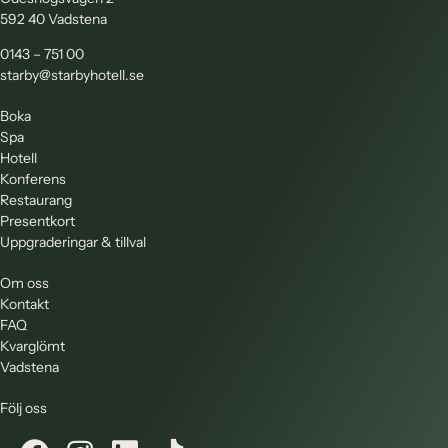
592 40 Vadstena
0143 – 751 00
starby@starbyhotell.se
Boka
Spa
Hotell
Konferens
Restaurang
Presentkort
Uppgraderingar & tillval
Om oss
Kontakt
FAQ
Kvarglömt
Vadstena
Följ oss