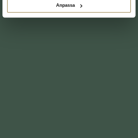
Anpassa
Bokningsnummer
Under vilka datum var du hos oss?
(Obligatoriskt)
Portohantering tillkommer från 100 kr och
uppåt beroende på föremålets storlek, värde
och försändelsevalStarby Spa, Hotell &
Konferens ansvarar eller ersätter inte