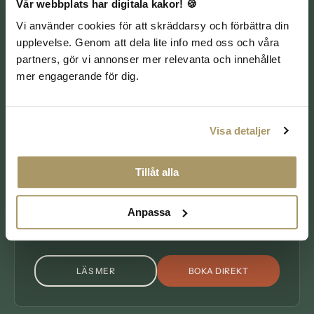
Vår webbplats har digitala kakor! 🍪
HÖGTIDSPAKET
Vi använder cookies för att skräddarsy och förbättra din
upplevelse. Genom att dela lite info med oss och våra
partners, gör vi annonser mer relevanta och innehållet
mer engagerande för dig.
Visa detaljer
Tillåt alla
Nyår i Vadstena med spa
Fira nyår på Starby med spa, femrätters nyårssupé,
Anpassa
vinpaket och två övernattningar.
LÄS MER
BOKA DIREKT
OM NYÅR I VADSTENA MED SPA