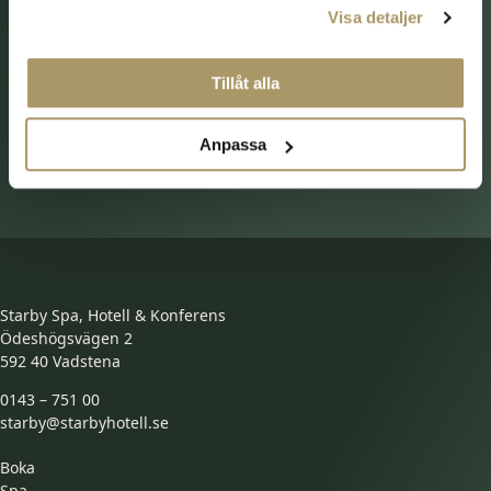
promenadstråk, vilket gör det enkelt att kombinera din
Visa detaljer
kväll med lite lokal historia
eller en avkopplande stund i vår mysiga miljö.
Tillåt alla
Boka din plats och upplev en AW där smakerna tar dig
världen runt – välkommen till Starby!
Anpassa
SE ÖVRIGA MENYER
Starby Spa, Hotell & Konferens
Ödeshögsvägen 2
592 40 Vadstena
0143 – 751 00
starby@starbyhotell.se
Boka
Spa