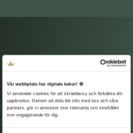
After Work på Starby
i
Vadstena
Varje fredag bjuder Starby in till After Work i hjärtat av
Vår webbplats har digitala kakor! 🍪
Vadstena!
Vi använder cookies för att skräddarsy och förbättra din
Oavsett om du lockas av asiatiska kryddor, latinamerikansk
upplevelse. Genom att dela lite info med oss och våra
hetta eller klassiska europeiska rätter, väntar en smakresa
partners, gör vi annonser mer relevanta och innehållet
varje vecka. Ta med kollegor, vänner eller familj och
mer engagerande för dig.
avrunda veckan med fantastisk mat och härlig stämning.
Starby ligger nära Vadstena slott och vackra