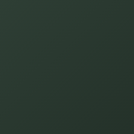
HOTELLPAKET
Rum & middag
Låt kvällen börja med en vällagad middag och
avslutas med en god natts sömn och härlig
frukost.