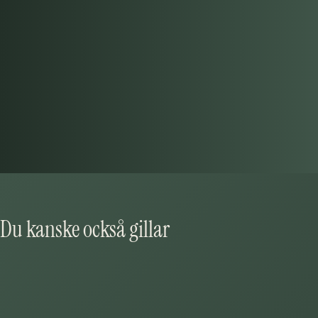
Övernattning i sköna sängar
Härlig frukostbuffé
Fri parkering precis utanför hotellet
Utcheckning 11.00
Du kanske också gillar