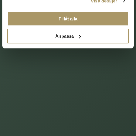
Visa detaljer
med utvalda viner och en hotellvistelse att
minnas.
Tillåt alla
LÄS MER
BOKA DIREKT
OM GOLFPAKET
Anpassa
HOTELLPAKET