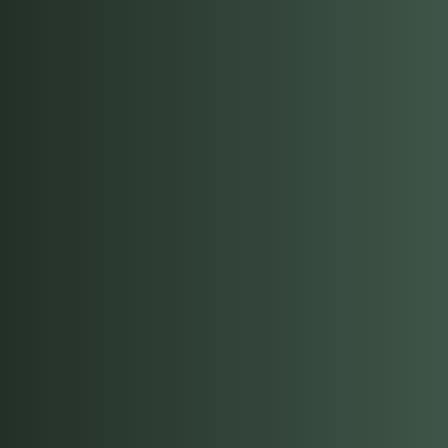
Incheckning från 15.00
Två utav våra bästa klassiker
Övernattning i sköna sängar
Härlig frukostbuffé
Trerättersmiddag utifrån säsongens
variationer