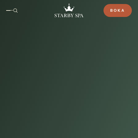
BOKA
Hotellweekend
Två nätter att bara vara. Njut av god
mat, sköna sängar och tid tillsammans i
vackra Vadstena.
BOKA DIREKT