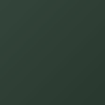
Teaterpaket
En kväll fylld av kultur, bubbel och upplevelser.
Perfekt för en minnesvärd getaway.
LÄS MER
BOKA DIREKT
OM TEATERPAKET