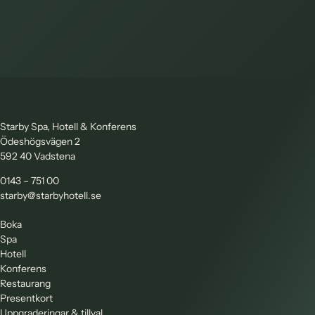
LÄS MER
BOKA DIREKT
OM RUM & MIDDAG
Starby Spa, Hotell & Konferens
Ödeshögsvägen 2
592 40 Vadstena
0143 – 751 00
starby@starbyhotell.se
Boka
Spa
Hotell
Konferens
Restaurang
Presentkort
Uppgraderingar & tillval