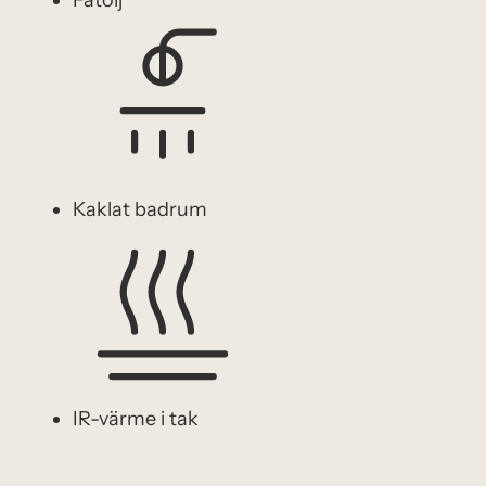
Fåtölj
Kaklat badrum
IR-värme i tak